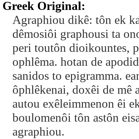
Greek Original:
Agraphiou dikê: tôn ek ka
dêmosiôi graphousi ta ono
peri toutôn dioikountes, p
ophlêma. hotan de apodidô
sanidos to epigramma. ea
ôphlêkenai, doxêi de mê 
autou exêleimmenon êi ek 
boulomenôi tôn astôn eisa
agraphiou.