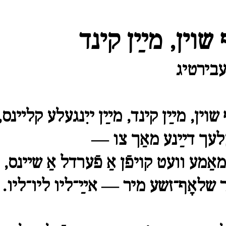
שױן, מײַן קינד