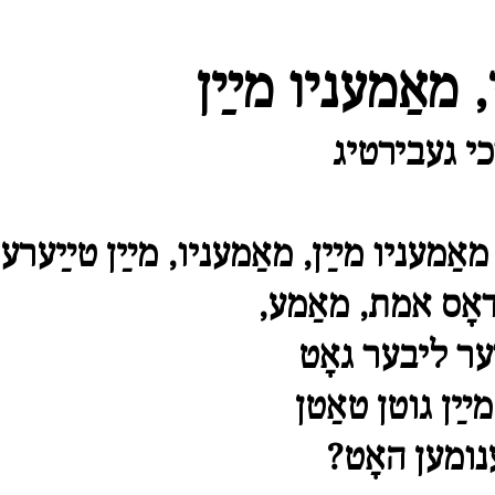
 מאַמעניו מײַן