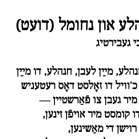
לע און נחומל (דועט)