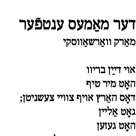
דער מאַמעס ענטפֿער