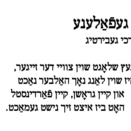
געפֿאַלענע