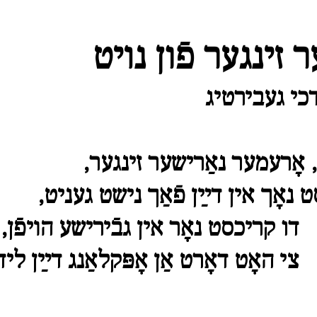
 זינגער פֿון נױט