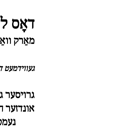
דאָס ל
געװידמעט די 