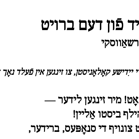
יד פֿון דעם ברױט
ייִדישע קאָלאָניסטן, צו זינגען אין פֿעלד נאָך