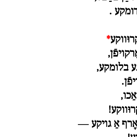
רוּװקע
*