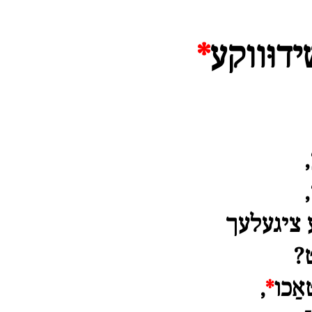
ידוּװקע
*
אַכו
*