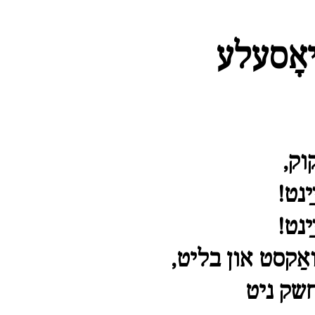
יאָסעלע