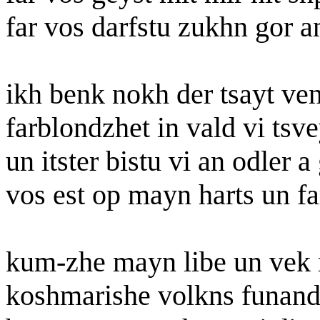
far vos darfstu zukhn gor 
ikh benk nokh der tsayt ve
farblondzhet in vald vi tsv
un itster bistu vi an odler a
vos est op mayn harts un f
kum-zhe mayn libe un vek
koshmarishe volkns funand