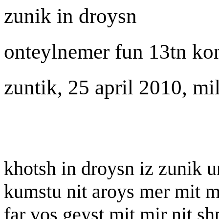
zunik in droysn
onteylnemer fun 13tn ko
zuntik, 25 april 2010, mi
khotsh in droysn iz zunik 
kumstu nit aroys mer mit m
far vos geyst mit mir nit sh